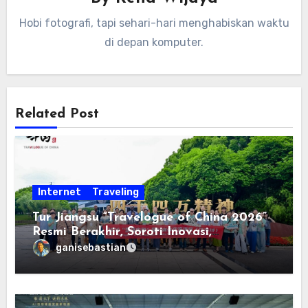
Hobi fotografi, tapi sehari-hari menghabiskan waktu
di depan komputer.
Related Post
Internet
Traveling
Tur Jiangsu “Travelogue of China 2026”
Resmi Berakhir, Soroti Inovasi,
Keterbukaan, dan Pembangunan
ganisebastian
Berorientasi pada Masyarakat