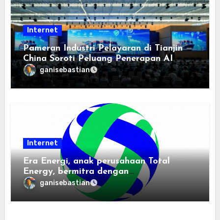
Internet
Pameran Industri Pelayaran di Tianjin
China Soroti Peluang Penerapan AI
ganisebastian
Internet
Era Energi, anak perusahaan Total
Energy, bermitra dengan
Zhuochuangtong untuk mempercepat
ganisebastian
transisi energi Indonesia — raksasa
energi global bergabung dengan tim
lokal untuk mengembangkan energi