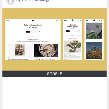
By
Leo Setiawan
GOOGLE