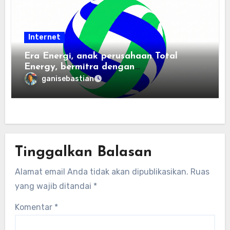
Internet
Era Energi, anak perusahaan Total
Energy, bermitra dengan
Zhuochuangtong untuk mempercepat
ganisebastian
transisi energi Indonesia — raksasa
energi global bergabung dengan tim
lokal untuk mengembangkan energi
terbarukan dan infrastruktur listrik
Tinggalkan Balasan
Alamat email Anda tidak akan dipublikasikan.
Ruas
yang wajib ditandai
*
Komentar
*