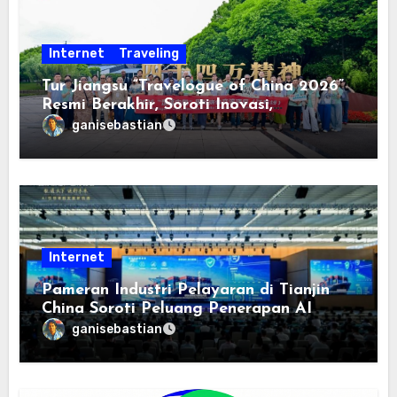
Internet
Traveling
Tur Jiangsu “Travelogue of China 2026”
Resmi Berakhir, Soroti Inovasi,
Keterbukaan, dan Pembangunan
ganisebastian
Berorientasi pada Masyarakat
Internet
Pameran Industri Pelayaran di Tianjin
China Soroti Peluang Penerapan AI
ganisebastian