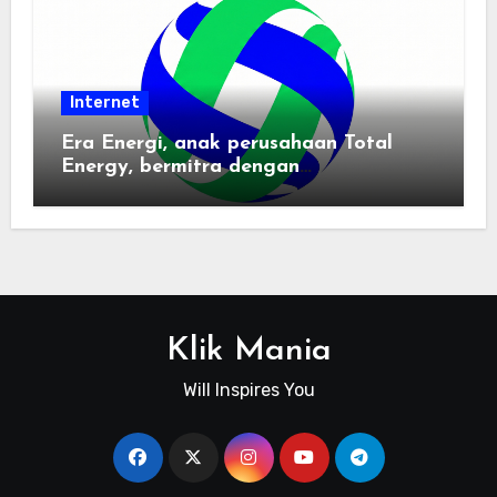
Internet
Era Energi, anak perusahaan Total
Energy, bermitra dengan
Zhuochuangtong untuk mempercepat
transisi energi Indonesia — raksasa
energi global bergabung dengan tim
lokal untuk mengembangkan energi
terbarukan dan infrastruktur listrik
Klik Mania
Will Inspires You