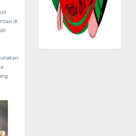
kin
ntasi di
bih
igunakan
a.
yang