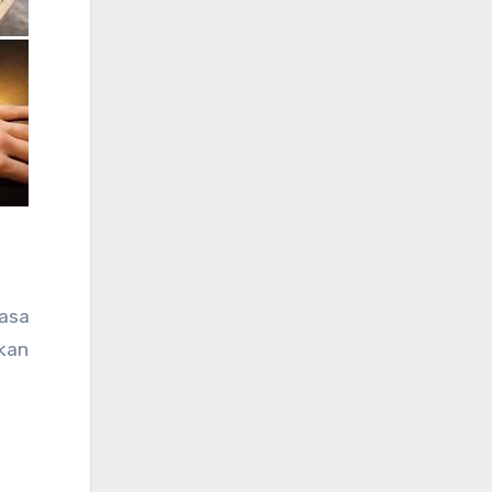
asa
ukan