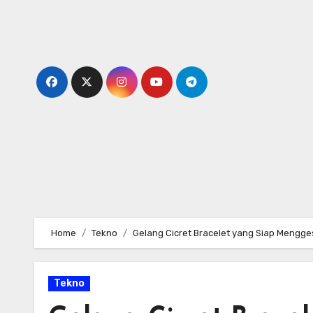
Skip
to
content
Home
Tekno
Gelang Cicret Bracelet yang Siap Mengg
Tekno