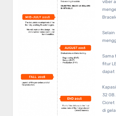
viber 
menget
Bracele
Selain
mengge
Sama 
fitur 
dapat
Kapasi
32 GB.
Cicre
di gel