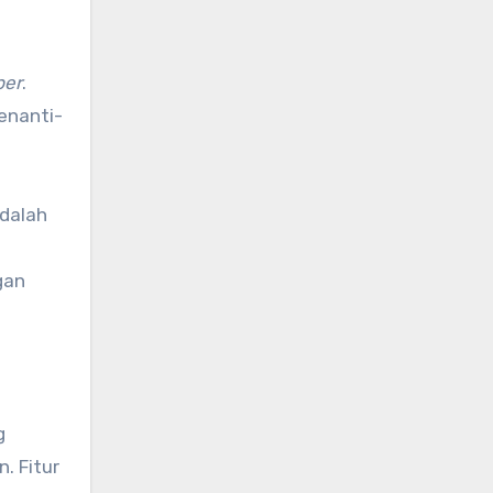
ber
.
enanti-
adalah
gan
g
. Fitur