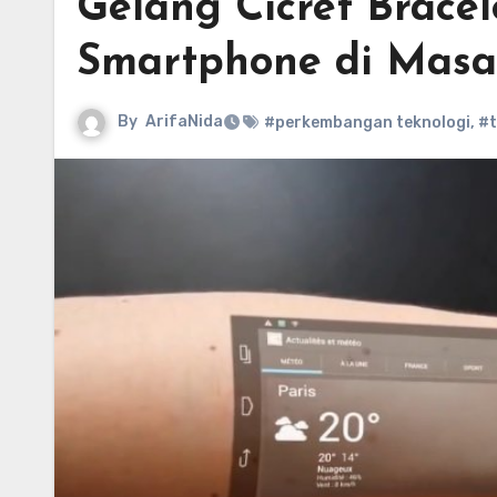
Gelang Cicret Brace
Smartphone di Mas
By
ArifaNida
#perkembangan teknologi
,
#t