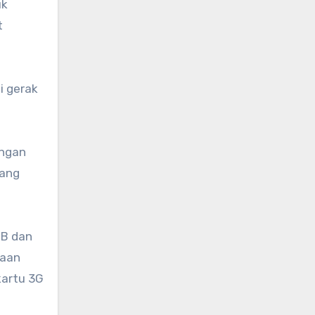
uk
t
i gerak
.
engan
yang
GB dan
haan
artu 3G