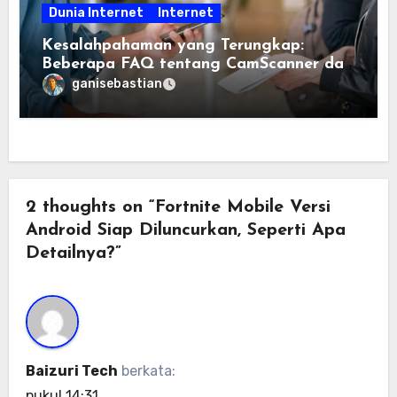
Dunia Internet
Internet
Kesalahpahaman yang Terungkap:
Beberapa FAQ tentang CamScanner dan
Scanner App, Terjawab
ganisebastian
2 thoughts on “Fortnite Mobile Versi
Android Siap Diluncurkan, Seperti Apa
Detailnya?”
Baizuri Tech
berkata:
pukul 14:31