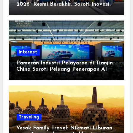
2026” Resmi Berakhir, Soroti Inovasi,
Keterbukaan, dan Pembangunan
Berorientasi pada Masyarakat
Internet
Pameran Industri Pelayaran di Tianjin
China Soroti Peluang Penerapan AI
Traveling
Vesak Family Travel: Nikmati Liburan