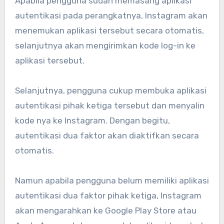
Apabila pengguna sudah memasang aplikasi
autentikasi pada perangkatnya, Instagram akan
menemukan aplikasi tersebut secara otomatis,
selanjutnya akan mengirimkan kode log-in ke
aplikasi tersebut.
Selanjutnya, pengguna cukup membuka aplikasi
autentikasi pihak ketiga tersebut dan menyalin
kode nya ke Instagram. Dengan begitu,
autentikasi dua faktor akan diaktifkan secara
otomatis.
Namun apabila pengguna belum memiliki aplikasi
autentikasi dua faktor pihak ketiga, Instagram
akan mengarahkan ke Google Play Store atau