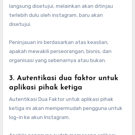
langsung disetujui, melainkan akan ditinjau
terlebih dulu oleh instagram, baru akan
disetujui.
Peninjauan ini berdasarkan atas keaslian,
apakah mewakili perseorangan, bisnis, dan
organisasi yang sebenarnya atau bukan.
3. Autentikasi dua faktor untuk
aplikasi pihak ketiga
Autentikasi Dua Faktor untuk aplikasi pihak
ketiga ini akan mempermudah pengguna untuk
log-in ke akun Instagram.