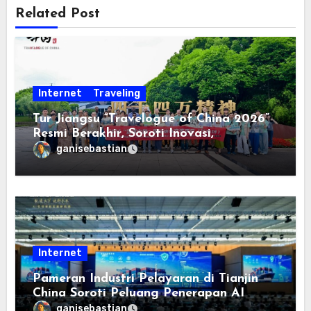
Related Post
Internet
Traveling
Tur Jiangsu “Travelogue of China 2026”
Resmi Berakhir, Soroti Inovasi,
Keterbukaan, dan Pembangunan
ganisebastian
Berorientasi pada Masyarakat
Internet
Pameran Industri Pelayaran di Tianjin
China Soroti Peluang Penerapan AI
ganisebastian