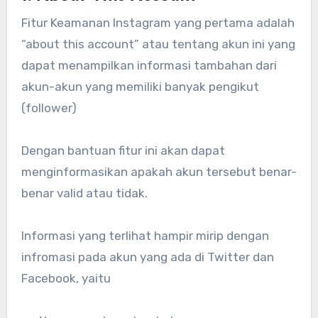
Fitur Keamanan Instagram yang pertama adalah
“about this account” atau tentang akun ini yang
dapat menampilkan informasi tambahan dari
akun-akun yang memiliki banyak pengikut
(follower)
Dengan bantuan fitur ini akan dapat
menginformasikan apakah akun tersebut benar-
benar valid atau tidak.
Informasi yang terlihat hampir mirip dengan
infromasi pada akun yang ada di Twitter dan
Facebook, yaitu