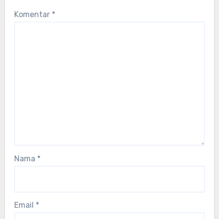
Komentar
*
Nama
*
Email
*