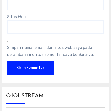
Situs Web
Simpan nama, email, dan situs web saya pada
peramban ini untuk komentar saya berikutnya.
OJOLSTREAM