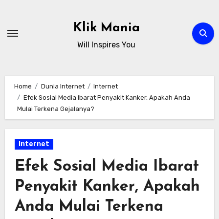
Skip
to
Klik Mania
content
Will Inspires You
Home
Dunia Internet
Internet
Efek Sosial Media Ibarat Penyakit Kanker, Apakah Anda
Mulai Terkena Gejalanya?
Internet
Efek Sosial Media Ibarat
Penyakit Kanker, Apakah
Anda Mulai Terkena