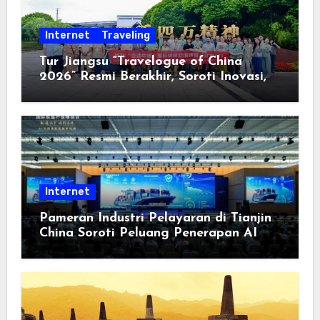
Internet
Traveling
Tur Jiangsu “Travelogue of China
2026” Resmi Berakhir, Soroti Inovasi,
Keterbukaan, dan Pembangunan
Berorientasi pada Masyarakat
Internet
Pameran Industri Pelayaran di Tianjin
China Soroti Peluang Penerapan AI