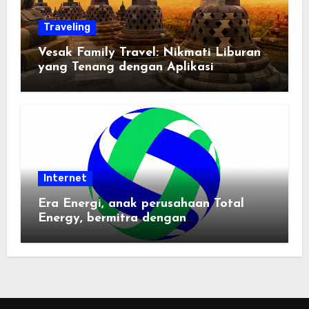
Traveling
Vesak Family Travel: Nikmati Liburan
yang Tenang dengan Aplikasi
Pemindai PDF
Internet
Era Energi, anak perusahaan Total
Energy, bermitra dengan
Zhuochuangtong untuk mempercepat
transisi energi Indonesia — raksasa
energi global bergabung dengan tim
lokal untuk mengembangkan energi
terbarukan dan infrastruktur listrik