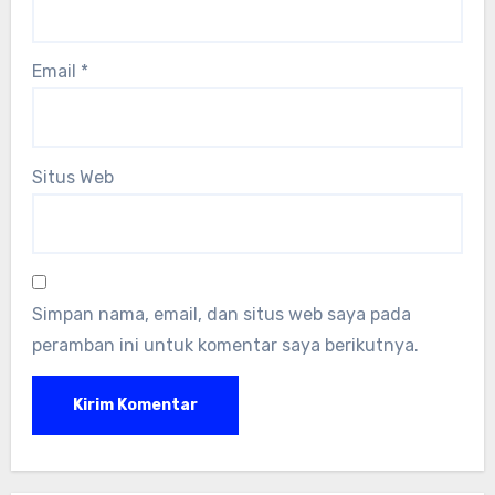
Email
*
Situs Web
Simpan nama, email, dan situs web saya pada
peramban ini untuk komentar saya berikutnya.