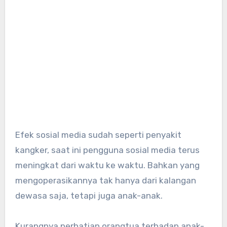
Efek sosial media sudah seperti penyakit
kangker, saat ini pengguna sosial media terus
meningkat dari waktu ke waktu. Bahkan yang
mengoperasikannya tak hanya dari kalangan
dewasa saja, tetapi juga anak-anak.
Kurangnya perhatian orangtua terhadap anak-