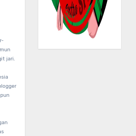
amun
t jari.
esia
blogger
 pun
gan
as