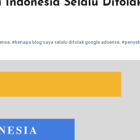
 Indonesia Selalu Ditola
sense
,
#kenapa blog saya selalu ditolak google adsense
,
#penyeb