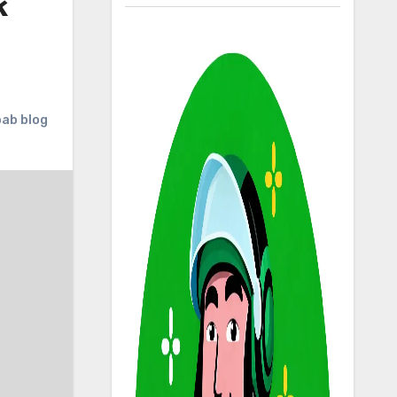
k
ab blog