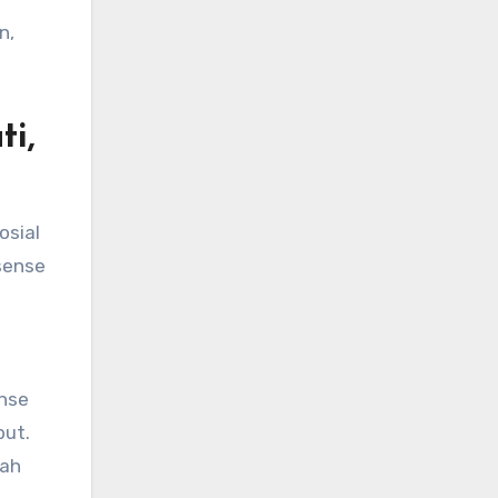
n,
i,
osial
dsense
nse
but.
tah