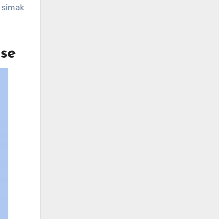
 simak
nse