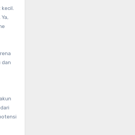
kecil.
 Ya,
he
arena
u dan
 akun
dari
potensi