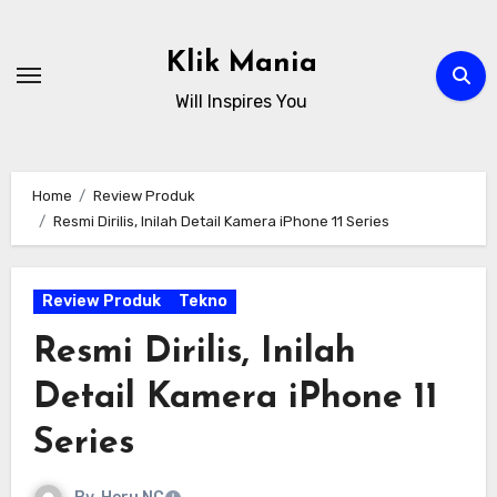
Skip
to
Klik Mania
content
Will Inspires You
Home
Review Produk
Resmi Dirilis, Inilah Detail Kamera iPhone 11 Series
Review Produk
Tekno
Resmi Dirilis, Inilah
Detail Kamera iPhone 11
Series