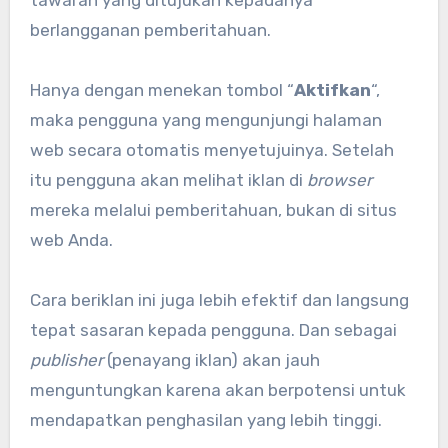
tawaran yang ditujukan kepadanya
berlangganan pemberitahuan.
Hanya dengan menekan tombol “
Aktifkan
“,
maka pengguna yang mengunjungi halaman
web secara otomatis menyetujuinya. Setelah
itu pengguna akan melihat iklan di
browser
mereka melalui pemberitahuan, bukan di situs
web Anda.
Cara beriklan ini juga lebih efektif dan langsung
tepat sasaran kepada pengguna. Dan sebagai
publisher
(penayang iklan) akan jauh
menguntungkan karena akan berpotensi untuk
mendapatkan penghasilan yang lebih tinggi.