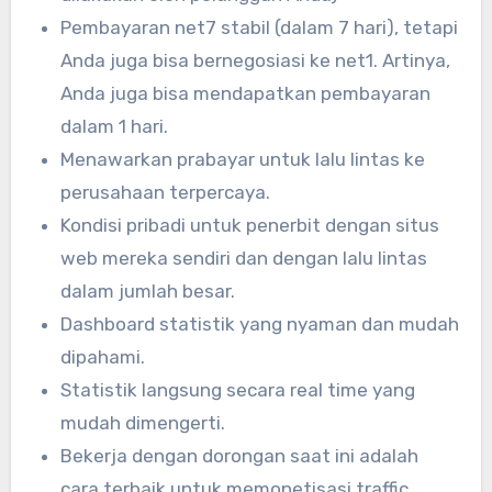
Pembayaran net7 stabil (dalam 7 hari), tetapi
Anda juga bisa bernegosiasi ke net1. Artinya,
Anda juga bisa mendapatkan pembayaran
dalam 1 hari.
Menawarkan prabayar untuk lalu lintas ke
perusahaan terpercaya.
Kondisi pribadi untuk penerbit dengan situs
web mereka sendiri dan dengan lalu lintas
dalam jumlah besar.
Dashboard statistik yang nyaman dan mudah
dipahami.
Statistik langsung secara real time yang
mudah dimengerti.
Bekerja dengan dorongan saat ini adalah
cara terbaik untuk memonetisasi traffic