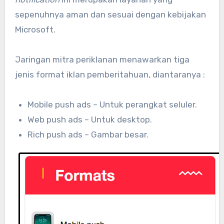
sepenuhnya aman dan sesuai dengan kebijakan
Microsoft.
Jaringan mitra periklanan menawarkan tiga
jenis format iklan pemberitahuan, diantaranya :
Mobile push ads – Untuk perangkat seluler.
Web push ads – Untuk desktop.
Rich push ads – Gambar besar.