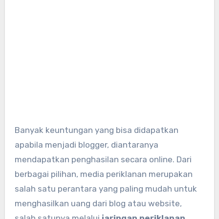
Banyak keuntungan yang bisa didapatkan
apabila menjadi blogger, diantaranya
mendapatkan penghasilan secara online. Dari
berbagai pilihan, media periklanan merupakan
salah satu perantara yang paling mudah untuk
menghasilkan uang dari blog atau website,
salah satunya melalui
jaringan periklanan