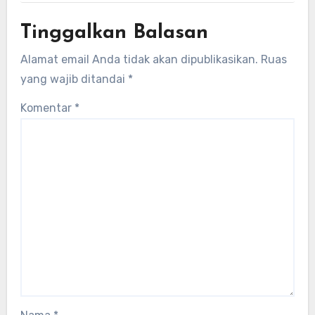
Tinggalkan Balasan
Alamat email Anda tidak akan dipublikasikan.
Ruas
yang wajib ditandai
*
Komentar
*