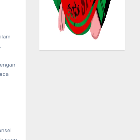
dalam
.
dengan
beda
onsel
ah yang