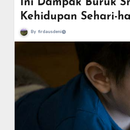
Ini Dampak Buruk S
Kehidupan Sehari-ha
By
firdausdeni