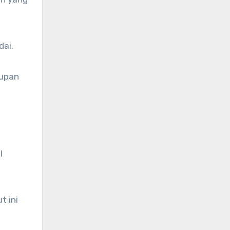
dai.
dupan
l
t ini