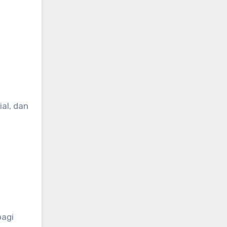
n
al, dan
bagi