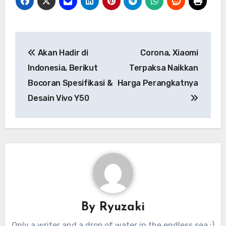
Navigasi
Akan Hadir di
Corona, Xiaomi
pos
Indonesia, Berikut
Terpaksa Naikkan
Bocoran Spesifikasi &
Harga Perangkatnya
Desain Vivo Y50
By
Ryuzaki
Only a writer and a drop of water in the endless sea :)