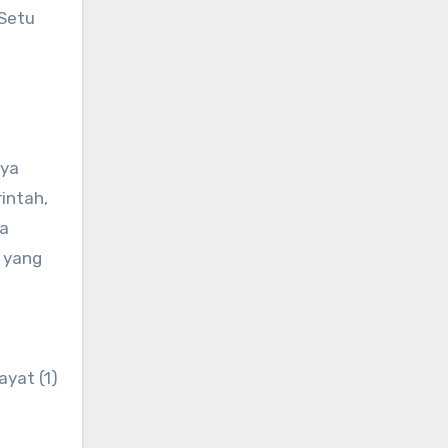
 Setu
nya
intah,
ka
, yang
yat (1)