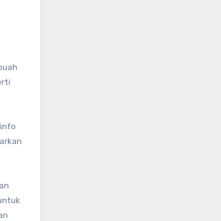
ebuah
rti
info
barkan
aan
untuk
an