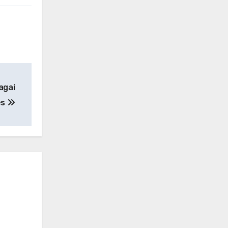
agai
es