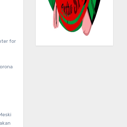
Corona
Meski
takan