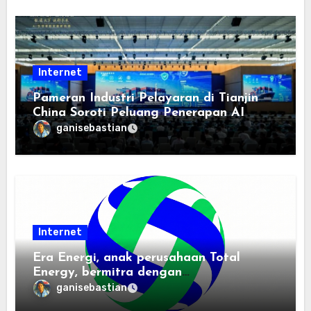
Internet
Pameran Industri Pelayaran di Tianjin
China Soroti Peluang Penerapan AI
ganisebastian
Internet
Era Energi, anak perusahaan Total
Energy, bermitra dengan
Zhuochuangtong untuk mempercepat
ganisebastian
transisi energi Indonesia — raksasa