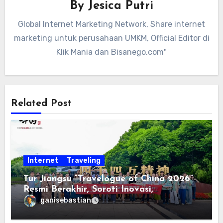
By
Jesica Putri
Global Internet Marketing Network, Share internet
marketing untuk perusahaan UMKM, Official Editor di
Klik Mania dan Bisanego.com"
Related Post
Internet
Traveling
Tur Jiangsu “Travelogue of China 2026”
Resmi Berakhir, Soroti Inovasi,
Keterbukaan, dan Pembangunan
ganisebastian
Berorientasi pada Masyarakat