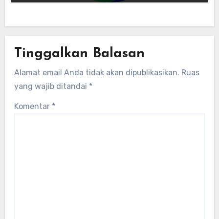
energi global bergabung dengan tim
lokal untuk mengembangkan energi
terbarukan dan infrastruktur listrik
Tinggalkan Balasan
Alamat email Anda tidak akan dipublikasikan.
Ruas
yang wajib ditandai
*
Komentar
*