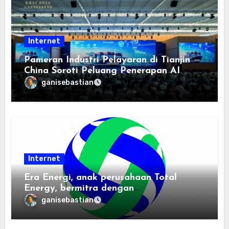
Internet
Pameran Industri Pelayaran di Tianjin
China Soroti Peluang Penerapan AI
ganisebastian
Internet
Era Energi, anak perusahaan Total
Energy, bermitra dengan
Zhuochuangtong untuk mempercepat
ganisebastian
transisi energi Indonesia — raksasa
energi global bergabung dengan tim