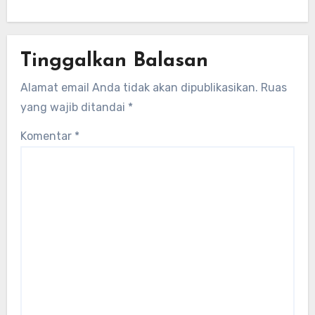
lokal untuk mengembangkan energi
terbarukan dan infrastruktur listrik
Tinggalkan Balasan
Alamat email Anda tidak akan dipublikasikan.
Ruas
yang wajib ditandai
*
Komentar
*