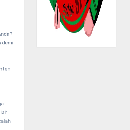
h demi
onten
gat
alah
calah