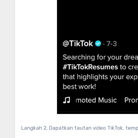
Langkah 2. Dapatkan tautan video TikTok, temp