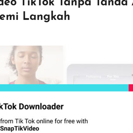
eo TikTok Tanpa Tanda A
emi Langkah