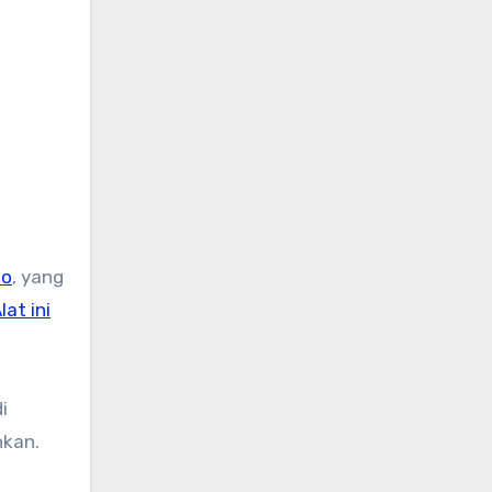
eo
, yang
lat ini
i
hkan.