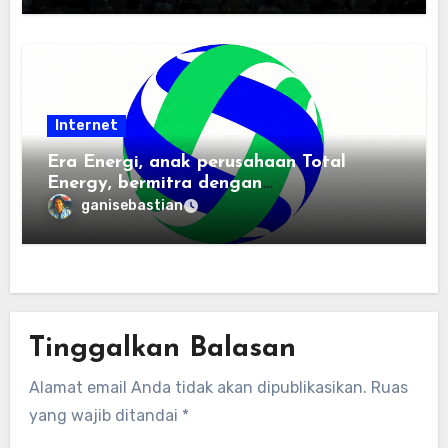
Internet
Era Energi, anak perusahaan Total
Energy, bermitra dengan
Zhuochuangtong untuk mempercepat
ganisebastian
transisi energi Indonesia — raksasa
energi global bergabung dengan tim
lokal untuk mengembangkan energi
terbarukan dan infrastruktur listrik
Tinggalkan Balasan
Alamat email Anda tidak akan dipublikasikan.
Ruas
yang wajib ditandai
*