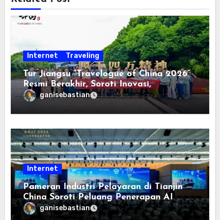
Internet
Traveling
Tur Jiangsu “Travelogue of China 2026”
Resmi Berakhir, Soroti Inovasi,
Keterbukaan, dan Pembangunan
ganisebastian
Berorientasi pada Masyarakat
Internet
Pameran Industri Pelayaran di Tianjin
China Soroti Peluang Penerapan AI
ganisebastian