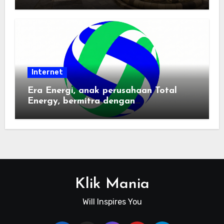
Pemindai PDF
Internet
Era Energi, anak perusahaan Total
Energy, bermitra dengan
Zhuochuangtong untuk mempercepat
transisi energi Indonesia — raksasa
energi global bergabung dengan tim
lokal untuk mengembangkan energi
terbarukan dan infrastruktur listrik
Klik Mania
Will Inspires You