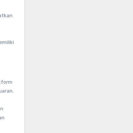
atkan
miliki
tform
uaran.
un
an