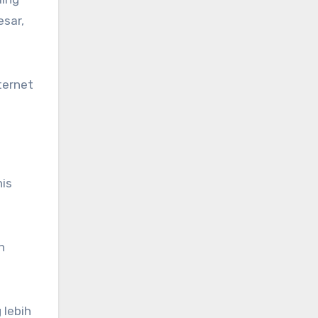
esar,
ternet
nis
n
 lebih