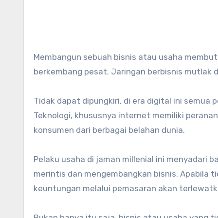
Membangun sebuah bisnis atau usaha membutuhkan relasi dan mitra kerja yang luas agar bisnis dapat
berkembang pesat. Jaringan berbisnis mutlak 
Tidak dapat dipungkiri, di era digital ini semu
Teknologi, khususnya internet memiliki peran
konsumen dari berbagai belahan dunia.
Pelaku usaha di jaman millenial ini menyadari
merintis dan mengembangkan bisnis. Apabila t
keuntungan melalui pemasaran akan terlewatk
Bukan hanya itu saja, bisnis atau usaha yang 