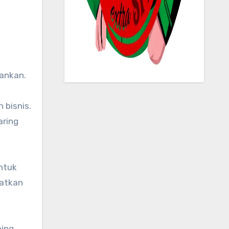
ankan.
 bisnis.
aring
ntuk
patkan
aing