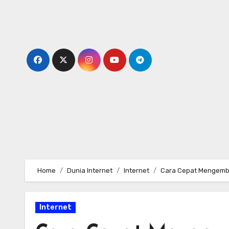
Skip
to
content
Home
Dunia Internet
Internet
Cara Cepat Mengemban
Internet