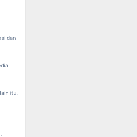
:
asi dan
edia
in itu,
,