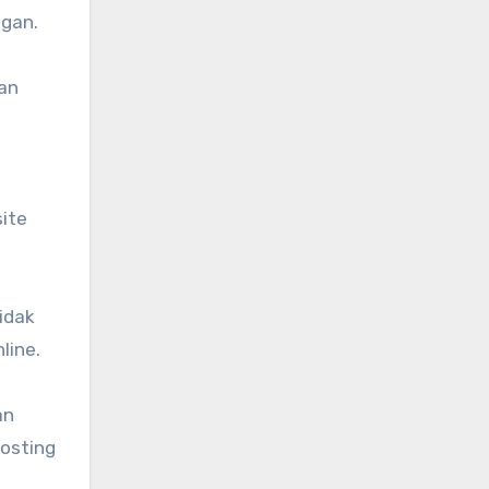
ggan.
kan
ite
idak
line.
an
osting