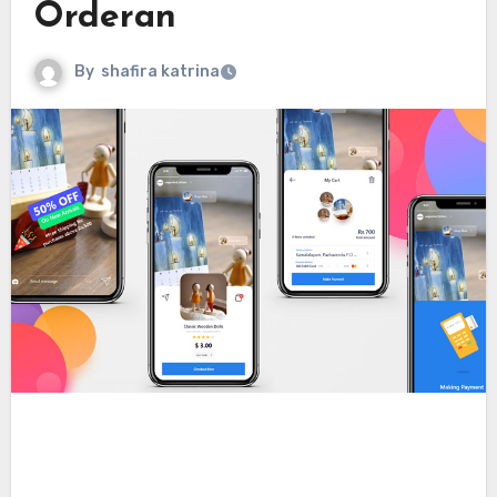
Orderan
By
shafira katrina