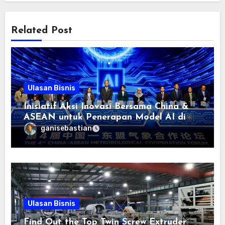
Related Post
Ulasan Bisnis
Inisiatif Aksi Inovasi Bersama China &
ASEAN untuk Penerapan Model AI di
bidang Meteorologi diluncurkan
ganisebastian
Ulasan Bisnis
Find Out the Top Twin Screw Extruder