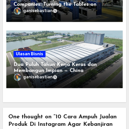
Companies: Turning the Tables on
Extruder Engineering
ganisebastian
Ulasan Bisnis
Dua Puluh Tahun Kerja Keras dan
Membangun Impian — China
Construction Fourth Engineering
ganisebastian
Division Corp Ltd. (CSCEC-4) Telah
Meninggalkan Jejak Dalam Kooperasi
Antara China dan Indonesia
One thought on “10 Cara Ampuh Jualan
Produk Di Instagram Agar Kebanjiran