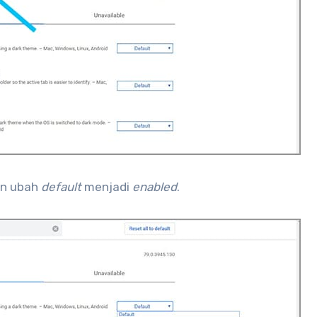
kan ubah
default
menjadi
enabled
.