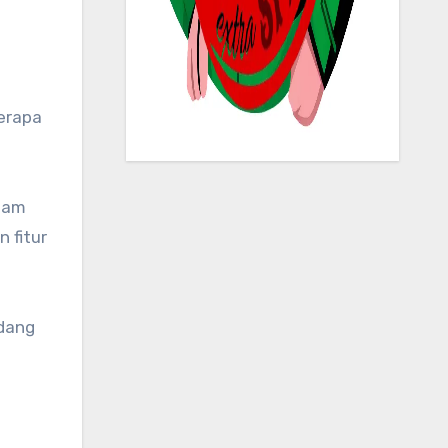
erapa
alam
 fitur
dang