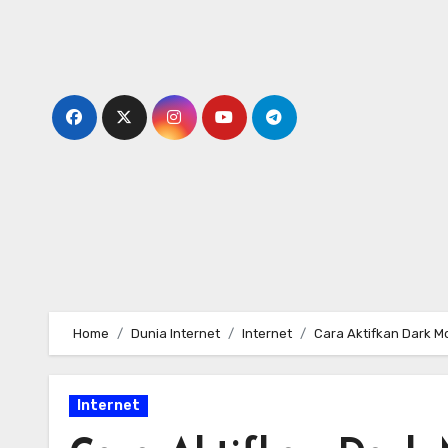
Skip
to
content
Home
Dunia Internet
Internet
Cara Aktifkan Dark M
Internet