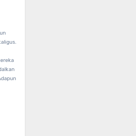
mun
aligus.
mereka
dalkan
 Adapun