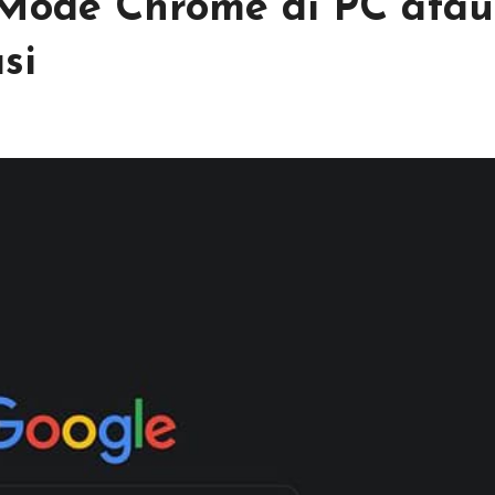
 Mode Chrome di PC atau
si