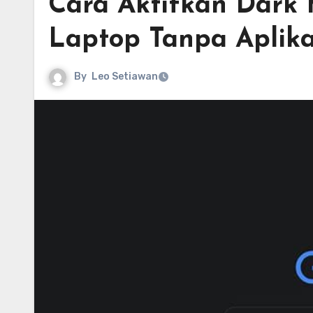
Cara Aktifkan Dark
Laptop Tanpa Aplika
By
Leo Setiawan