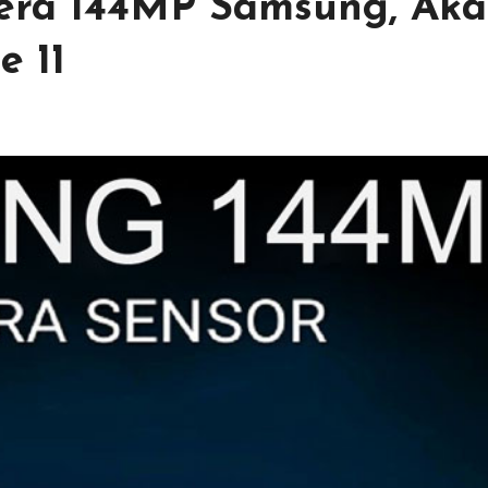
era 144MP Samsung, Ak
e 11