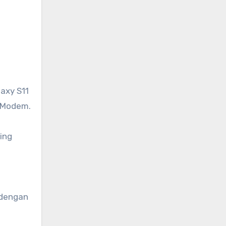
axy S11
 Modem.
ing
 dengan