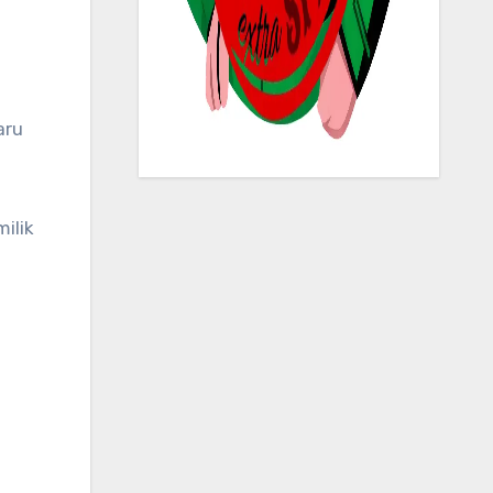
aru
ilik