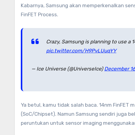
Kabarnya, Samsung akan memperkenalkan sens
FinFET Process.
Crazy, Samsung is planning to use a
pic.twitter.com/H9PvLUuqYY
— Ice Universe (@UniverseIce)
December 16
Ya betul, kamu tidak salah baca. 14nm FinFE
(SoC/Chipset). Namun Samsung sendiri juga b
peruntukan untuk sensor imaging menggunakan