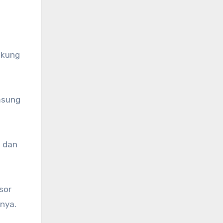
ukung
msung
g dan
sor
nya.