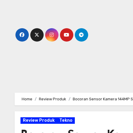
Skip
to
content
Home
Review Produk
Bocoran Sensor Kamera 144MP S
Review Produk
Tekno