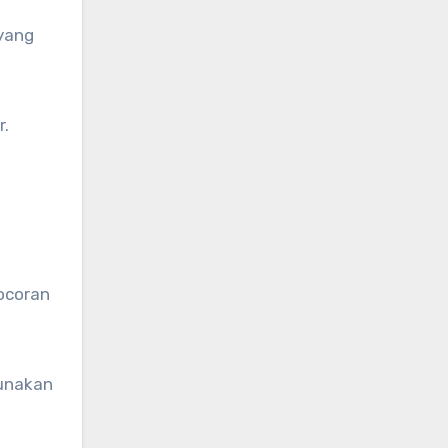
 yang
r.
ocoran
gunakan