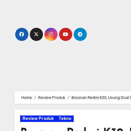
Skip
to
content
Home
Review Produk
Bocoran Redmi K30, Usung Dual 
Review Produk
Tekno