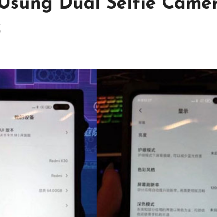
Usung Dual Selfie Came
z