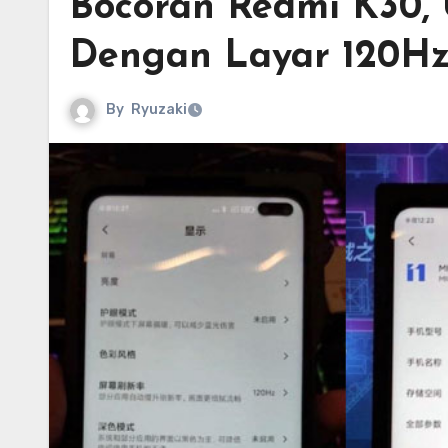
Bocoran Redmi K30, 
Dengan Layar 120H
By
Ryuzaki