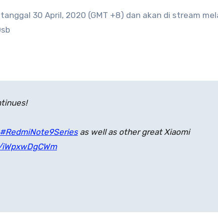
 tanggal 30 April, 2020 (GMT +8) dan akan di stream mel
Dsb
tinues!
#RedmiNote9Series
as well as other great Xiaomi
om/iWpxwDgCWm