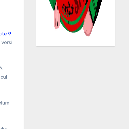
ote 9
 versi
A.
cul
elum
eka