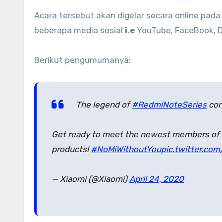
Acara tersebut akan digelar secara online pada
beberapa media sosial
i.e
YouTube, FaceBook, 
Berikut pengumumanya:
The legend of
#RedmiNoteSeries
con
Get ready to meet the newest members of
products!
#NoMiWithoutYou
pic.twitter.c
— Xiaomi (@Xiaomi)
April 24, 2020