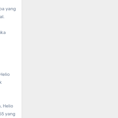
pa yang
al.
ika
Helio
k
 Helio
55 yang