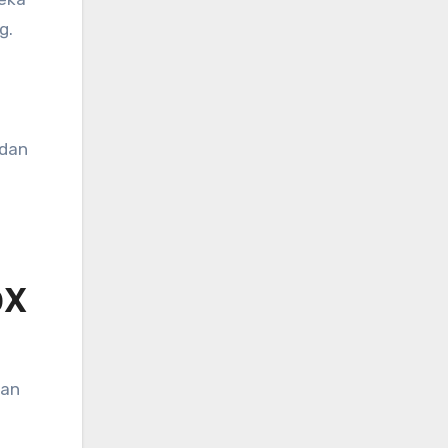
g.
 dan
0X
san