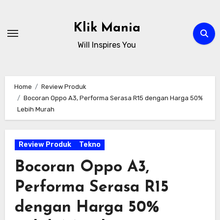
Skip
to
Klik Mania
content
Will Inspires You
Home
Review Produk
Bocoran Oppo A3, Performa Serasa R15 dengan Harga 50%
Lebih Murah
Review Produk
Tekno
Bocoran Oppo A3,
Performa Serasa R15
dengan Harga 50%