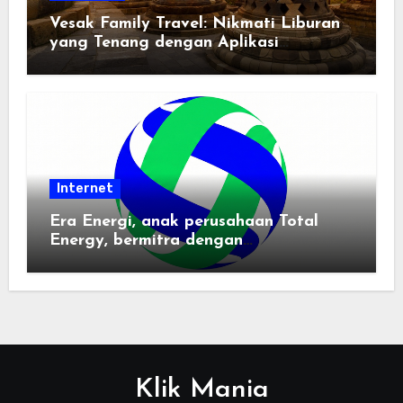
Vesak Family Travel: Nikmati Liburan
yang Tenang dengan Aplikasi
Pemindai PDF
Internet
Era Energi, anak perusahaan Total
Energy, bermitra dengan
Zhuochuangtong untuk mempercepat
transisi energi Indonesia — raksasa
energi global bergabung dengan tim
lokal untuk mengembangkan energi
terbarukan dan infrastruktur listrik
Klik Mania