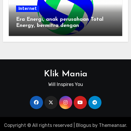
Internet
Era Energi, anak perusahaan Total
Energy, bermitra dengan
Zhuochuangtong untuk mempercepat
transisi energi Indonesia — raksasa
energi global bergabung dengan tim
lokal untuk mengembangkan energi
terbarukan dan infrastruktur listrik
Klik Mania
Will Inspires You
Copyright © All rights reserved
|
Blogus
by
Themeansar
.