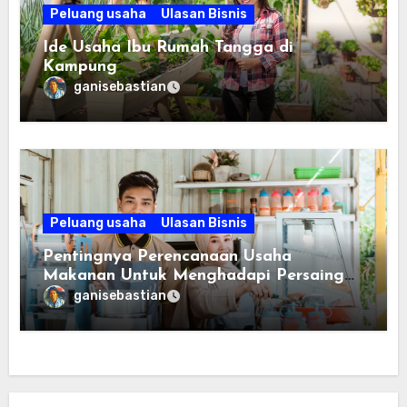
Peluang usaha
Ulasan Bisnis
Ide Usaha Ibu Rumah Tangga di
Kampung
ganisebastian
Peluang usaha
Ulasan Bisnis
Pentingnya Perencanaan Usaha
Makanan Untuk Menghadapi Persaingan
Bisnis
ganisebastian