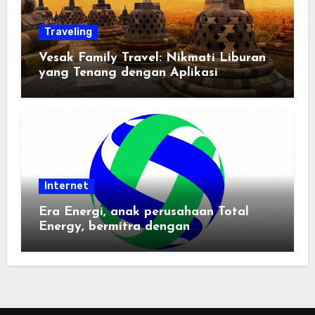
Traveling
Vesak Family Travel: Nikmati Liburan
yang Tenang dengan Aplikasi
Pemindai PDF
Internet
Era Energi, anak perusahaan Total
Energy, bermitra dengan
Zhuochuangtong untuk mempercepat
transisi energi Indonesia — raksasa
energi global bergabung dengan tim
lokal untuk mengembangkan energi
terbarukan dan infrastruktur listrik