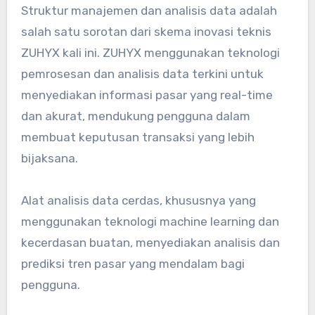
Struktur manajemen dan analisis data adalah
salah satu sorotan dari skema inovasi teknis
ZUHYX kali ini. ZUHYX menggunakan teknologi
pemrosesan dan analisis data terkini untuk
menyediakan informasi pasar yang real-time
dan akurat, mendukung pengguna dalam
membuat keputusan transaksi yang lebih
bijaksana.
Alat analisis data cerdas, khususnya yang
menggunakan teknologi machine learning dan
kecerdasan buatan, menyediakan analisis dan
prediksi tren pasar yang mendalam bagi
pengguna.