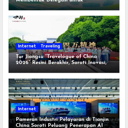
Membentuk Delegasi untuk
Berpartisipasi dalam Pameran
Internasional Pengolahan Air dan
Perlindungan Lingkungan Indonesia
2026
Internet
Traveling
Tur Jiangsu “Travelogue of China
2026” Resmi Berakhir, Soroti Inovasi,
Keterbukaan, dan Pembangunan
Berorientasi pada Masyarakat
Internet
Pameran Industri Pelayaran di Tianjin
China Soroti Peluang Penerapan AI