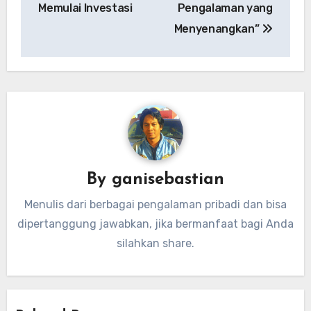
Memulai Investasi
Pengalaman yang
Menyenangkan”
By
ganisebastian
Menulis dari berbagai pengalaman pribadi dan bisa
dipertanggung jawabkan, jika bermanfaat bagi Anda
silahkan share.