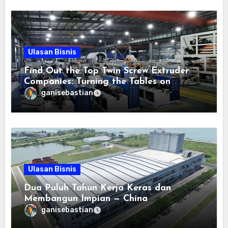
Ulasan Bisnis
Find Out the Top Twin Screw Extruder
Companies: Turning the Tables on
Extruder Engineering
ganisebastian
Ulasan Bisnis
Dua Puluh Tahun Kerja Keras dan
Membangun Impian — China
Construction Fourth Engineering
ganisebastian
Division Corp Ltd. (CSCEC-4) Telah