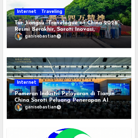
Internet
Traveling
Tur Jiangsu “Travelogue of China 2026”
Resmi Berakhir, Soroti Inovasi,
Keterbukaan, dan Pembangunan
ganisebastian
Berorientasi pada Masyarakat
Internet
Pameran Industri Pelayaran di Tianjin
China Soroti Peluang Penerapan AI
ganisebastian