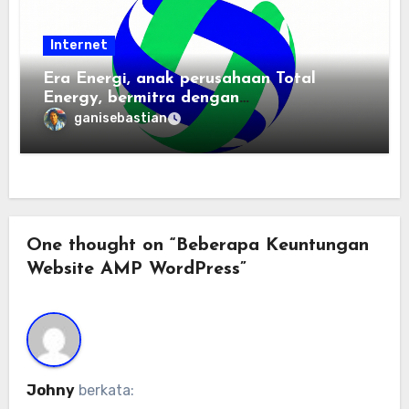
Internet
Era Energi, anak perusahaan Total
Energy, bermitra dengan
Zhuochuangtong untuk mempercepat
ganisebastian
transisi energi Indonesia — raksasa
energi global bergabung dengan tim
lokal untuk mengembangkan energi
terbarukan dan infrastruktur listrik
One thought on “Beberapa Keuntungan
Website AMP WordPress”
Johny
berkata: