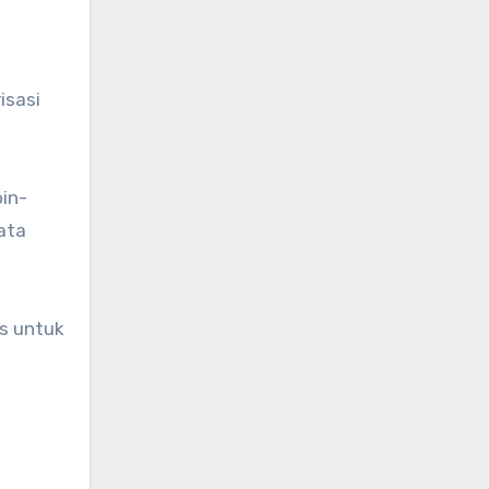
isasi
in-
ata
s untuk