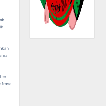
ik
inkan
sama
ten
afrase