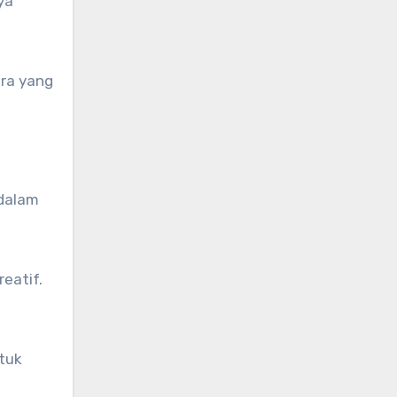
ya
ara yang
 dalam
eatif.
tuk