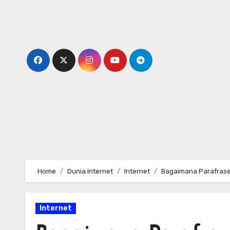
Skip
to
content
Home
Dunia Internet
Internet
Bagaimana Parafras
Internet