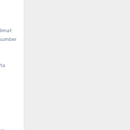
limat
 sumber
ata