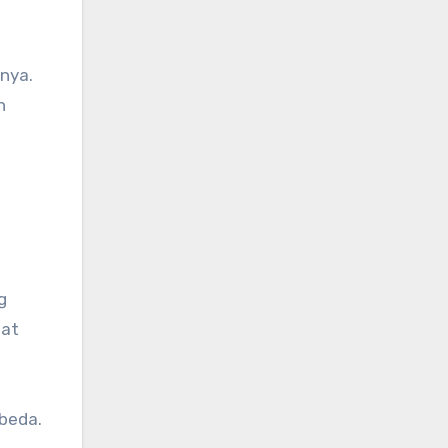
nya.
h
g
mat
beda.