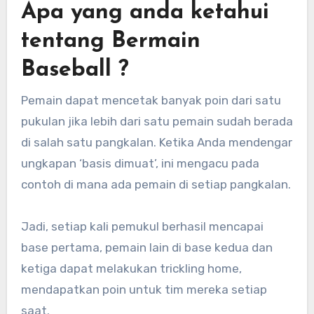
Apa yang anda ketahui
tentang Bermain
Baseball ?
Pemain dapat mencetak banyak poin dari satu
pukulan jika lebih dari satu pemain sudah berada
di salah satu pangkalan. Ketika Anda mendengar
ungkapan ‘basis dimuat’, ini mengacu pada
contoh di mana ada pemain di setiap pangkalan.
Jadi, setiap kali pemukul berhasil mencapai
base pertama, pemain lain di base kedua dan
ketiga dapat melakukan trickling home,
mendapatkan poin untuk tim mereka setiap
saat.