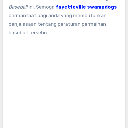
Baseball
ini. Semoga
fayetteville swampdogs
bermanfaat bagi anda yang membutuhkan
penjelasaan tentang peraturan permainan
baseball tersebut.