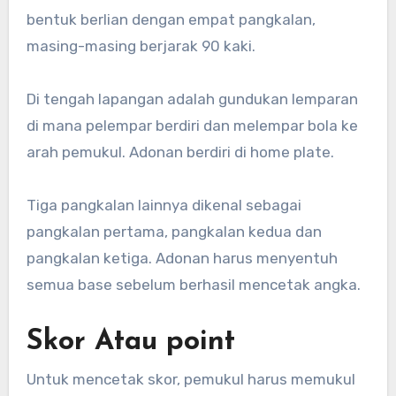
bentuk berlian dengan empat pangkalan,
masing-masing berjarak 90 kaki.
Di tengah lapangan adalah gundukan lemparan
di mana pelempar berdiri dan melempar bola ke
arah pemukul. Adonan berdiri di home plate.
Tiga pangkalan lainnya dikenal sebagai
pangkalan pertama, pangkalan kedua dan
pangkalan ketiga. Adonan harus menyentuh
semua base sebelum berhasil mencetak angka.
Skor Atau point
Untuk mencetak skor, pemukul harus memukul