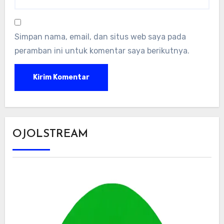
Simpan nama, email, dan situs web saya pada
peramban ini untuk komentar saya berikutnya.
OJOLSTREAM