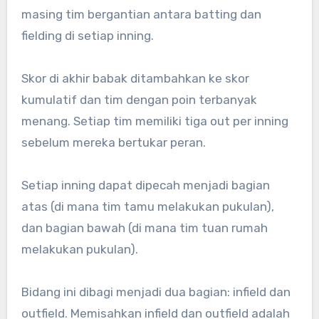
masing tim bergantian antara batting dan
fielding di setiap inning.
Skor di akhir babak ditambahkan ke skor
kumulatif dan tim dengan poin terbanyak
menang. Setiap tim memiliki tiga out per inning
sebelum mereka bertukar peran.
Setiap inning dapat dipecah menjadi bagian
atas (di mana tim tamu melakukan pukulan),
dan bagian bawah (di mana tim tuan rumah
melakukan pukulan).
Bidang ini dibagi menjadi dua bagian: infield dan
outfield. Memisahkan infield dan outfield adalah