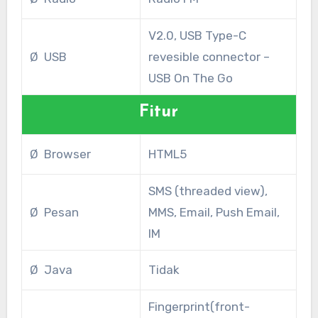
V2.0, USB Type-C
Ø USB
revesible connector –
USB On The Go
Fitur
Ø Browser
HTML5
SMS (threaded view),
Ø Pesan
MMS, Email, Push Email,
IM
Ø Java
Tidak
Fingerprint(front-