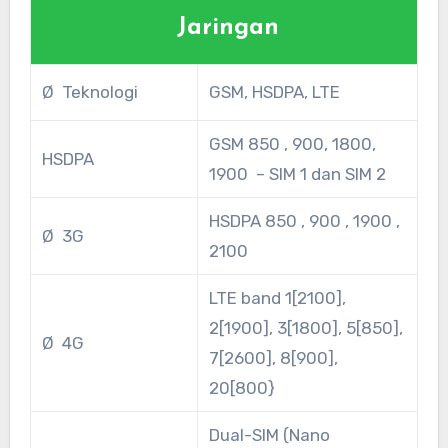
Jaringan
Ø Teknologi
GSM, HSDPA, LTE
GSM 850 , 900, 1800,
HSDPA
1900 – SIM 1 dan SIM 2
HSDPA 850 , 900 , 1900 ,
Ø 3G
2100
LTE band 1[2100],
2[1900], 3[1800], 5[850],
Ø 4G
7[2600], 8[900],
20[800}
Dual-SIM (Nano