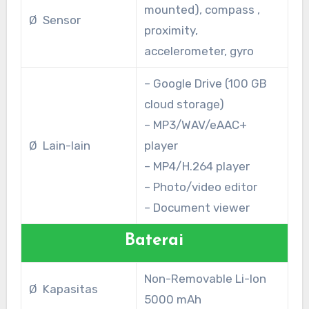
mounted), compass ,
Ø Sensor
proximity,
accelerometer, gyro
– Google Drive (100 GB
cloud storage)
– MP3/WAV/eAAC+
Ø Lain-lain
player
– MP4/H.264 player
– Photo/video editor
– Document viewer
Baterai
Non-Removable Li-Ion
Ø Kapasitas
5000 mAh