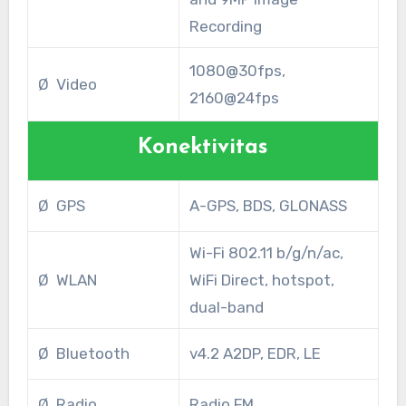
Recording
1080@30fps,
Ø Video
2160@24fps
Konektivitas
Ø GPS
A-GPS, BDS, GLONASS
Wi-Fi 802.11 b/g/n/ac,
Ø WLAN
WiFi Direct, hotspot,
dual-band
Ø Bluetooth
v4.2 A2DP, EDR, LE
Ø Radio
Radio FM