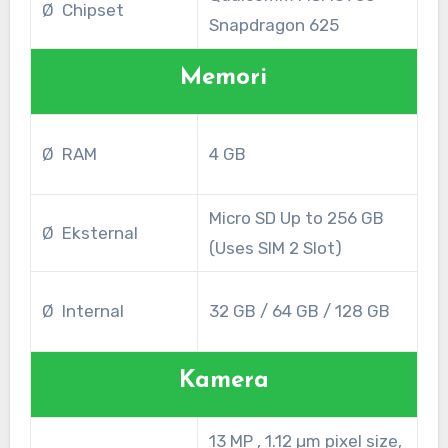
Ø Chipset
Snapdragon 625
Memori
Ø RAM
4 GB
Micro SD Up to 256 GB
Ø Eksternal
(Uses SIM 2 Slot)
Ø Internal
32 GB / 64 GB / 128 GB
Kamera
13 MP , 1.12 µm pixel size,