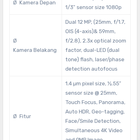
Ø Kamera Depan
1/3” sensor size 1080p
Dual 12 MP, (25mm, f/1.7,
OIS (4-axis)& 59mm,
Ø
f/2.8), 2.3x optical zoom
Kamera Belakang
factor, dual-LED (dual
tone) flash, laser/phase
detection autofocus
1.4 µm pixel size, ½.55”
sensor size @ 25mm,
Touch Focus, Panorama,
Auto HDR, Geo-tagging,
Ø Fitur
Face/Smile Detection,
Simultaneous 4K Video
and 9MP Image