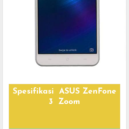
Spesifikasi ASUS ZenFone
3 Zoom