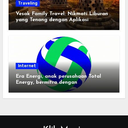
Traveling
Vesak Family Travel: Nikmati Liburan
yang Tenang dengan Aplikasi
Pemindai PDF
Internet
Era Energi, anak perusahaan Total
Energy, bermitra dengan
Zhuochuangtong untuk mempercepat
transisi energi Indonesia — raksasa
energi global bergabung dengan tim
lokal untuk mengembangkan energi
terbarukan dan infrastruktur listrik