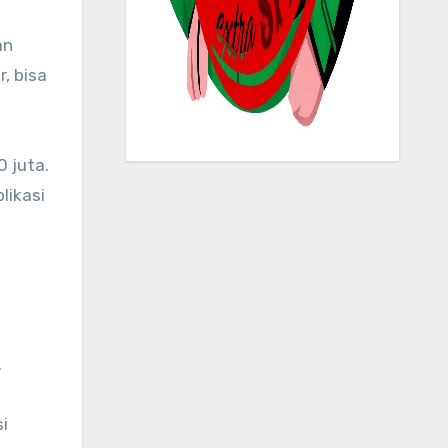
, bisa
 juta.
likasi
.
i