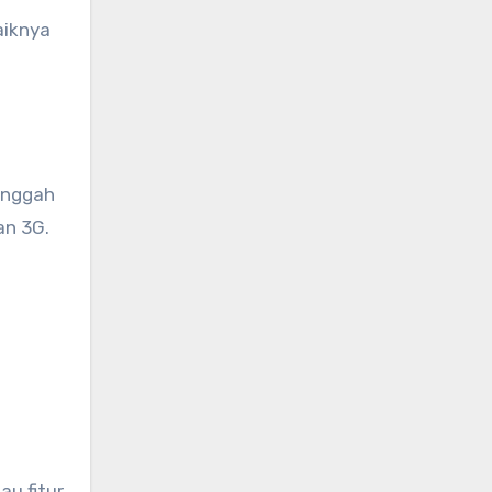
aiknya
unggah
an 3G.
au fitur