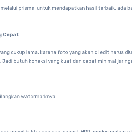
o melalui prisma, untuk mendapatkan hasil terbaik, ada b
ng Cepat
ang cukup lama, karena foto yang akan di edit harus di
s. Jadi butuh koneksi yang kuat dan cepat minimal jaring
 Hilangkan watermarknya.
dak memiliki fitur apa pun, seperti HDR, modus malam at