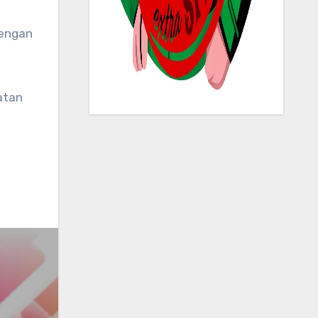
dengan
atan