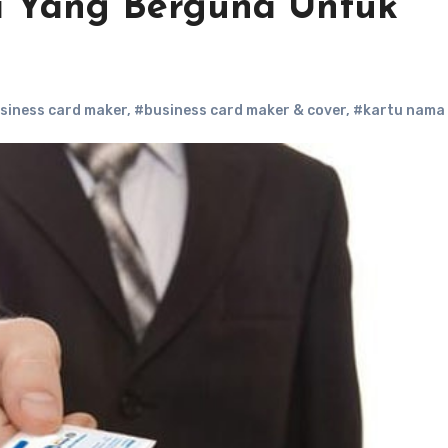
a Yang Berguna Untuk
siness card maker
,
#business card maker & cover
,
#kartu nama