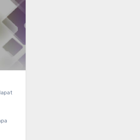
dapat
apa