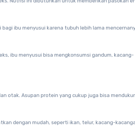
s. Nutrisi ini dibutuhkan untuk memberikan pasokan en
 bagi ibu menyusui karena tubuh lebih lama mencernan
eks, ibu menyusui bisa mengkonsumsi gandum, kacang-
an otak. Asupan protein yang cukup juga bisa menduku
kan dengan mudah, seperti ikan, telur, kacang-kacanga