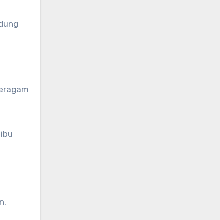
ndung
beragam
 ibu
n.