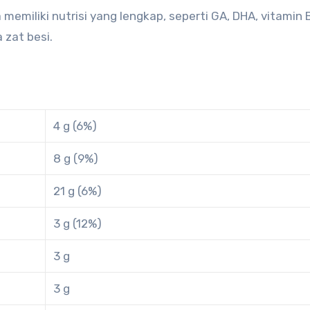
iliki nutrisi yang lengkap, seperti GA, DHA, vitamin B
 zat besi.
4 g (6%)
8 g (9%)
21 g (6%)
3 g (12%)
3 g
3 g