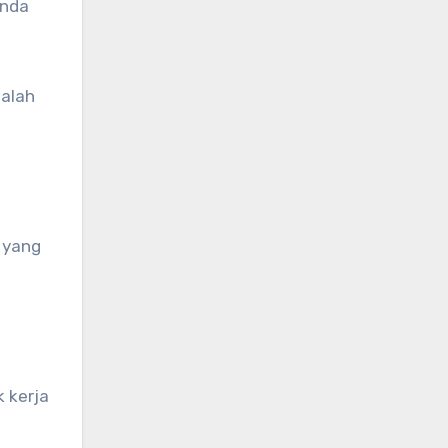
Anda
salah
 yang
 kerja