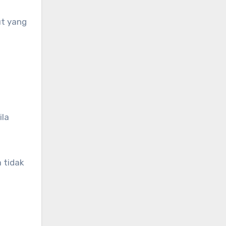
ut yang
ila
 tidak