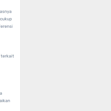
uasnya
 cukup
ferensi
terkait
ya
aikan