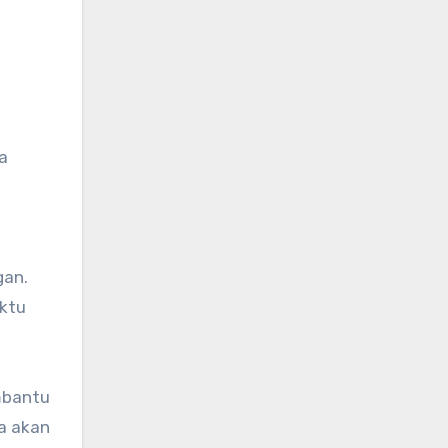
a
gan.
ktu
bantu
a akan