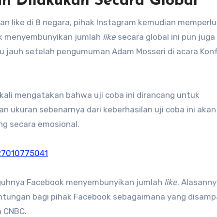
 Dilakukan Secara Global
n like di 8 negara, pihak Instagram kemudian memperl
tuk menyembunyikan jumlah
like
secara global ini pun juga
alu jauh setelah pengumuman Adam Mosseri di acara Kon
kali mengatakan bahwa uji coba ini dirancang untuk
 ukuran sebenarnya dari keberhasilan uji coba ini akan 
ng secara emosional.
527010775041
gguhnya Facebook menyembunyikan jumlah
like
. Alasann
ungan bagi pihak Facebook sebagaimana yang disamp
a CNBC.