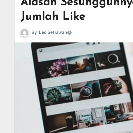
Alasan Sesungguhny
Jumlah Like
By
Leo Setiawan