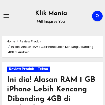
Skip
to
Klik Mania
content
Will Inspires You
Home
Review Produk
Ini dia! Alasan RAM 1 GB iPhone Lebih Kencang Dibanding
4GB di Android
Review Produk
Tekno
Ini dia! Alasan RAM 1 GB
iPhone Lebih Kencang
Dibanding 4GB di