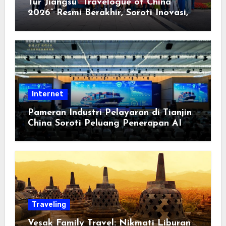
Tur Jiangsu “Travelogue of China
2026” Resmi Berakhir, Soroti Inovasi,
Keterbukaan, dan Pembangunan
Berorientasi pada Masyarakat
Internet
Pameran Industri Pelayaran di Tianjin
China Soroti Peluang Penerapan AI
Traveling
Vesak Family Travel: Nikmati Liburan