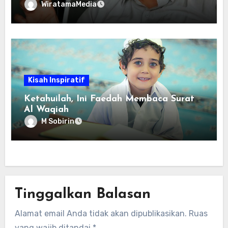
WiratamaMedia
Kisah Inspiratif
Ketahuilah, Ini Faedah Membaca Surat
Al Waqiah
M Sobirin
Tinggalkan Balasan
Alamat email Anda tidak akan dipublikasikan.
Ruas
yang wajib ditandai
*