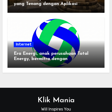
yang Tenang dengan Aplikasi
Pemindai PDF
Internet
Era Energi, anak perusahaan Total
Energy, bermitra dengan
Zhuochuangtong untuk mempercepat
transisi energi Indonesia — raksasa
energi global bergabung dengan tim
lokal untuk mengembangkan energi
terbarukan dan infrastruktur listrik
Klik Mania
Will Inspires You