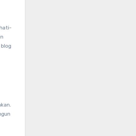
hati-
in
 blog
hkan.
angun