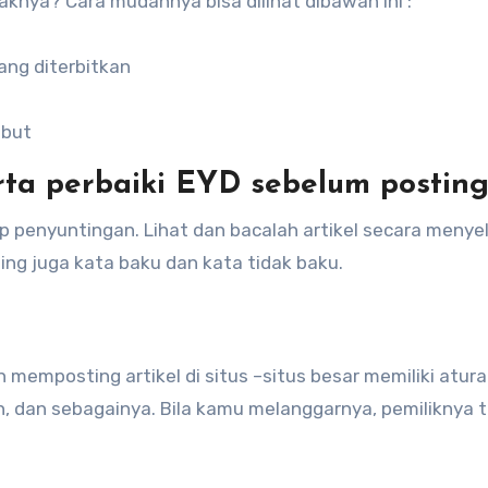
aknya? Cara mudahnya bisa dilihat dibawah ini :
ang diterbitkan
ebut
serta perbaiki EYD sebelum postin
p penyuntingan. Lihat dan bacalah artikel secara menye
ting juga kata baku dan kata tidak baku.
 memposting artikel di situs –situs besar memiliki atura
n, dan sebagainya. Bila kamu melanggarnya, pemiliknya t