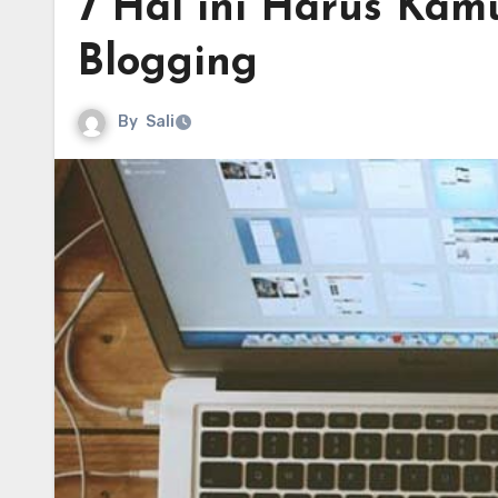
7 Hal ini Harus Kam
Blogging
By
Sali