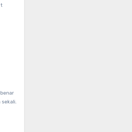
st
-benar
sekali.