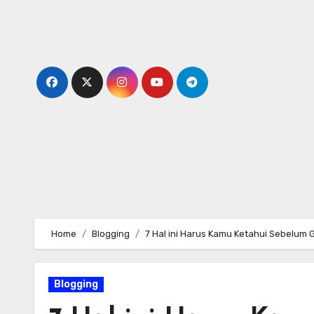
Skip
to
content
Home
Blogging
7 Hal ini Harus Kamu Ketahui Sebelum 
Blogging