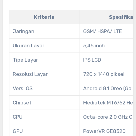
Kriteria
Spesifikas
Jaringan
GSM/ HSPA/ LTE
Ukuran Layar
5,45 inch
Tipe Layar
IPS LCD
Resolusi Layar
720 x 1440 piksel
Versi OS
Android 8.1 Oreo (Go e
Chipset
Mediatek MT6762 Heli
CPU
Octa-core 2.0 GHz Co
GPU
PowerVR GE8320