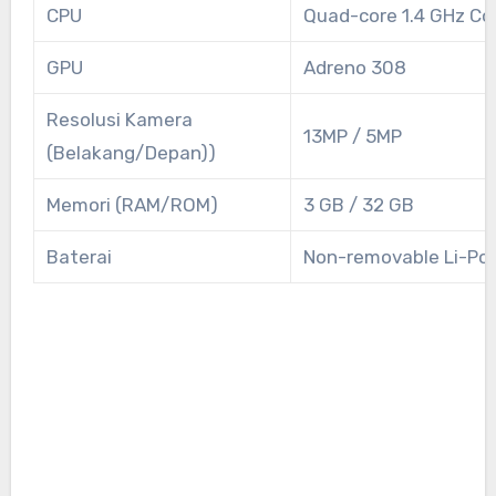
CPU
Quad-core 1.4 GHz Co
GPU
Adreno 308
Resolusi Kamera
13MP / 5MP
(Belakang/Depan))
Memori (RAM/ROM)
3 GB / 32 GB
Baterai
Non-removable Li-Po