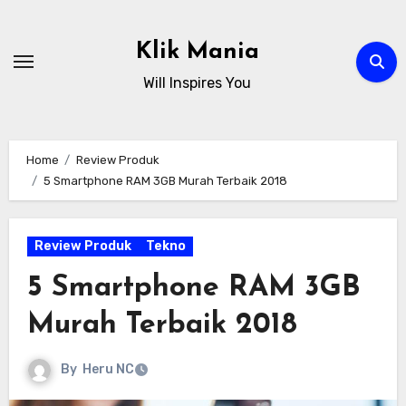
Skip
to
Klik Mania
content
Will Inspires You
Home
Review Produk
5 Smartphone RAM 3GB Murah Terbaik 2018
Review Produk
Tekno
5 Smartphone RAM 3GB
Murah Terbaik 2018
By
Heru NC