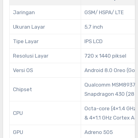
Jaringan
GSM/ HSPA/ LTE
Ukuran Layar
5,7 inch
Tipe Layar
IPS LCD
Resolusi Layar
720 x 1440 piksel
Versi OS
Android 8.0 Oreo (Go 
Qualcomm MSM8937
Chipset
Snapdragon 430 (28 
Octa-core (4×1.4 GHz
CPU
& 4×1.1 GHz Cortex A5
GPU
Adreno 505