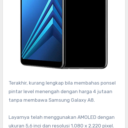
Terakhir, kurang lengkap bila membahas ponsel
pintar level menengah dengan harga 4 jutaan
tanpa membawa Samsung Galaxy A8.
Layarnya telah menggunakan AMOLED dengan
ukuran 5,6 inci dan resolusi 1.080 x 2.220 pixel.