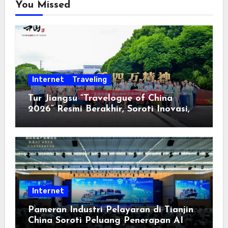
You Missed
Internet
Traveling
Tur Jiangsu “Travelogue of China
2026” Resmi Berakhir, Soroti Inovasi,
Keterbukaan, dan Pembangunan
Berorientasi pada Masyarakat
Internet
Pameran Industri Pelayaran di Tianjin
China Soroti Peluang Penerapan AI