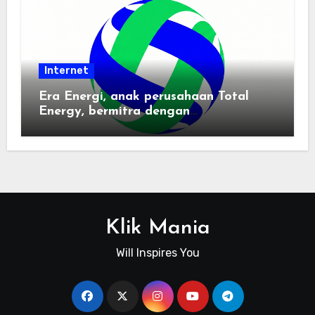
Internet
Era Energi, anak perusahaan Total
Energy, bermitra dengan
Zhuochuangtong untuk mempercepat
transisi energi Indonesia — raksasa
energi global bergabung dengan tim
lokal untuk mengembangkan energi
terbarukan dan infrastruktur listrik
Klik Mania
Will Inspires You