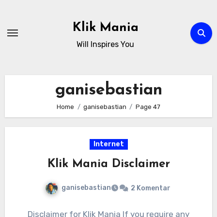
Skip
to
Klik Mania
content
Will Inspires You
ganisebastian
Home
ganisebastian
Page 47
Internet
Klik Mania Disclaimer
ganisebastian
2 Komentar
Disclaimer for Klik Mania If you require any