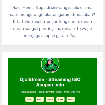
Halo, Moms! Siapa di sini yang selalu dilema
saat mengurangi takaran garam di masakan?
Kita tahu kesehatan jantung dan tekanan
darah sangat penting, makanya kita wajib
menjaga asupan garam. Tapi,…