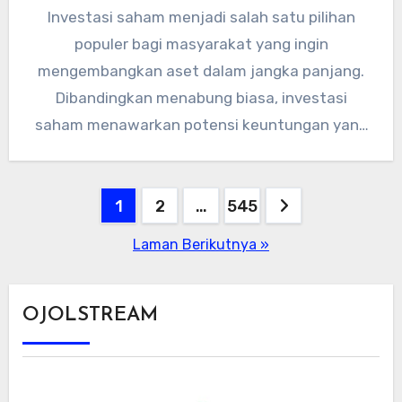
Investasi saham menjadi salah satu pilihan
populer bagi masyarakat yang ingin
mengembangkan aset dalam jangka panjang.
Dibandingkan menabung biasa, investasi
saham menawarkan potensi keuntungan yang
lebih besar, meski tentu disertai…
Paginasi
1
2
…
545
pos
Laman Berikutnya »
OJOLSTREAM