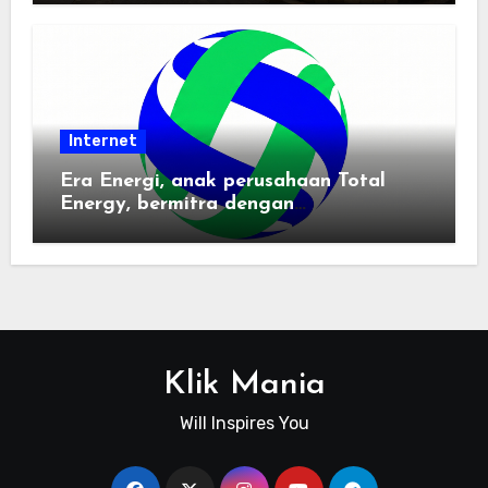
Internet
Era Energi, anak perusahaan Total
Energy, bermitra dengan
Zhuochuangtong untuk mempercepat
transisi energi Indonesia — raksasa
energi global bergabung dengan tim
lokal untuk mengembangkan energi
terbarukan dan infrastruktur listrik
Klik Mania
Will Inspires You