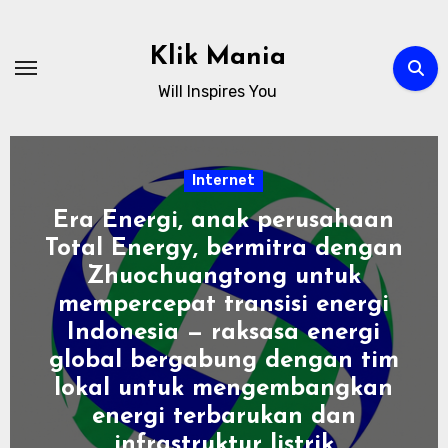
Skip
to
Klik Mania
content
Will Inspires You
Internet
Ojolstream Diblokir? Ini
Penyebab, Fakta, dan
Dampaknya di Indonesia
ganisebastian
Tidak ada komentar