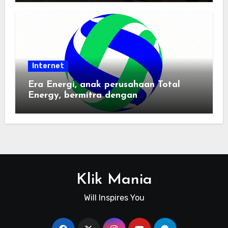
Internet
Era Energi, anak perusahaan Total
Energy, bermitra dengan
Zhuochuangtong untuk mempercepat
transisi energi Indonesia — raksasa
energi global bergabung dengan tim
lokal untuk mengembangkan energi
terbarukan dan infrastruktur listrik
Klik Mania
Will Inspires You