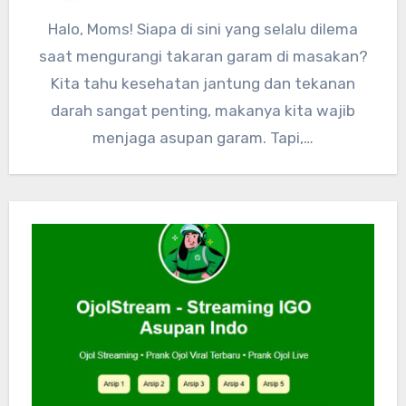
Halo, Moms! Siapa di sini yang selalu dilema
saat mengurangi takaran garam di masakan?
Kita tahu kesehatan jantung dan tekanan
darah sangat penting, makanya kita wajib
menjaga asupan garam. Tapi,…