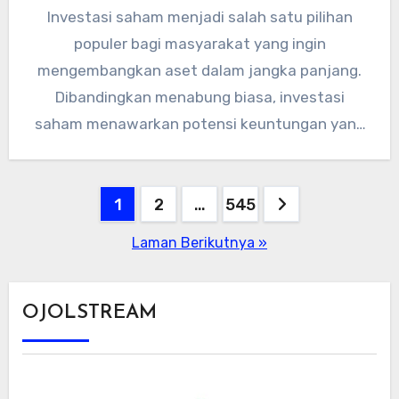
Investasi saham menjadi salah satu pilihan
populer bagi masyarakat yang ingin
mengembangkan aset dalam jangka panjang.
Dibandingkan menabung biasa, investasi
saham menawarkan potensi keuntungan yang
lebih besar, meski tentu disertai…
Paginasi
1
2
…
545
pos
Laman Berikutnya »
OJOLSTREAM