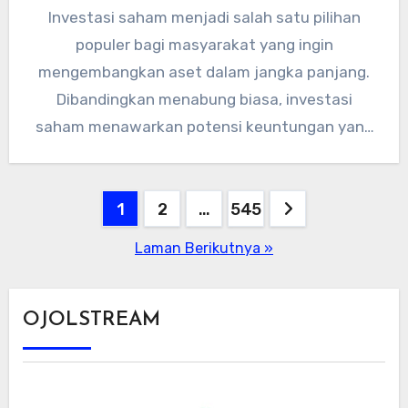
Investasi saham menjadi salah satu pilihan
populer bagi masyarakat yang ingin
mengembangkan aset dalam jangka panjang.
Dibandingkan menabung biasa, investasi
saham menawarkan potensi keuntungan yang
lebih besar, meski tentu disertai…
Paginasi
1
2
…
545
pos
Laman Berikutnya »
OJOLSTREAM