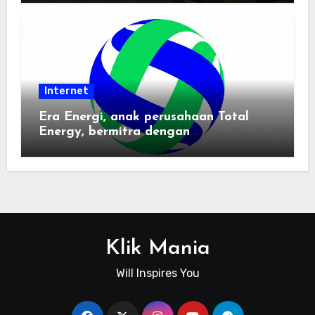
Internet
Era Energi, anak perusahaan Total
Energy, bermitra dengan
Zhuochuangtong untuk mempercepat
transisi energi Indonesia — raksasa
energi global bergabung dengan tim
lokal untuk mengembangkan energi
terbarukan dan infrastruktur listrik
Klik Mania
Will Inspires You