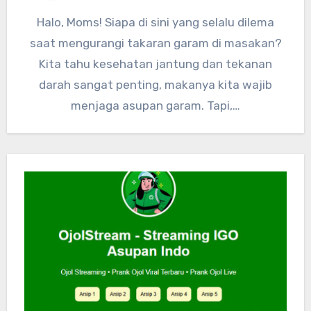
Halo, Moms! Siapa di sini yang selalu dilema
saat mengurangi takaran garam di masakan?
Kita tahu kesehatan jantung dan tekanan
darah sangat penting, makanya kita wajib
menjaga asupan garam. Tapi,…