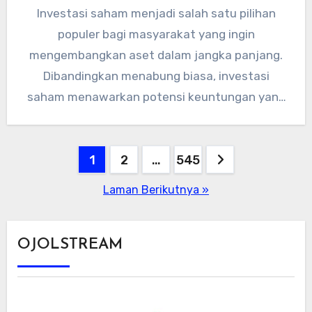
Investasi saham menjadi salah satu pilihan
populer bagi masyarakat yang ingin
mengembangkan aset dalam jangka panjang.
Dibandingkan menabung biasa, investasi
saham menawarkan potensi keuntungan yang
lebih besar, meski tentu disertai…
Paginasi
1
2
…
545
pos
Laman Berikutnya »
OJOLSTREAM