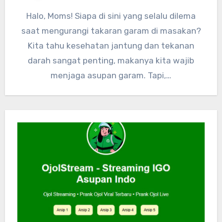
Halo, Moms! Siapa di sini yang selalu dilema
saat mengurangi takaran garam di masakan?
Kita tahu kesehatan jantung dan tekanan
darah sangat penting, makanya kita wajib
menjaga asupan garam. Tapi,…