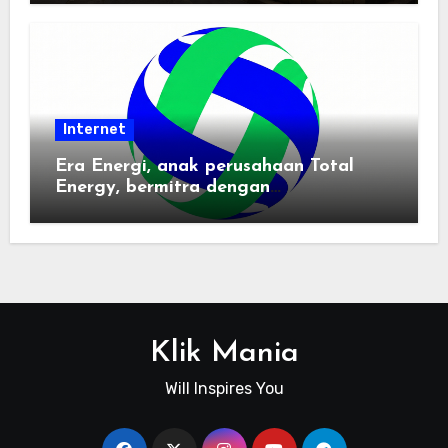
Internet
Era Energi, anak perusahaan Total
Energy, bermitra dengan
Zhuochuangtong untuk mempercepat
transisi energi Indonesia — raksasa
energi global bergabung dengan tim
lokal untuk mengembangkan energi
terbarukan dan infrastruktur listrik
Klik Mania
Will Inspires You