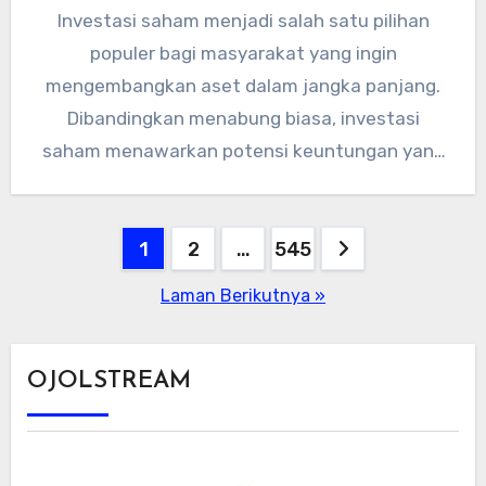
Investasi saham menjadi salah satu pilihan
populer bagi masyarakat yang ingin
mengembangkan aset dalam jangka panjang.
Dibandingkan menabung biasa, investasi
saham menawarkan potensi keuntungan yang
lebih besar, meski tentu disertai…
Paginasi
1
2
…
545
pos
Laman Berikutnya »
OJOLSTREAM