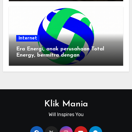
Internet
Era Energi, anak perusahaan Total
Energy, bermitra dengan
Zhuochuangtong untuk mempercepat
transisi energi Indonesia — raksasa
energi global bergabung dengan tim
lokal untuk mengembangkan energi
terbarukan dan infrastruktur listrik
Klik Mania
Will Inspires You