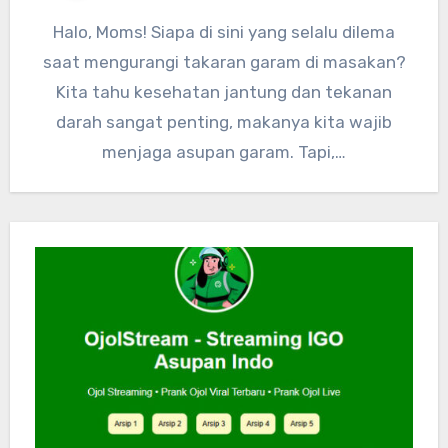
Halo, Moms! Siapa di sini yang selalu dilema
saat mengurangi takaran garam di masakan?
Kita tahu kesehatan jantung dan tekanan
darah sangat penting, makanya kita wajib
menjaga asupan garam. Tapi,…