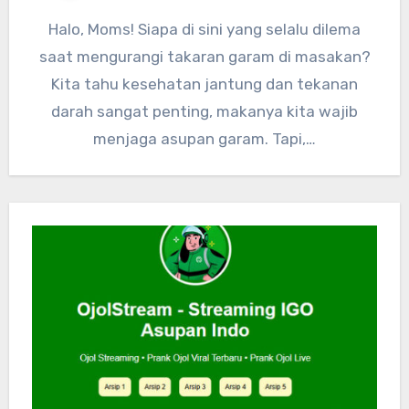
Halo, Moms! Siapa di sini yang selalu dilema
saat mengurangi takaran garam di masakan?
Kita tahu kesehatan jantung dan tekanan
darah sangat penting, makanya kita wajib
menjaga asupan garam. Tapi,…