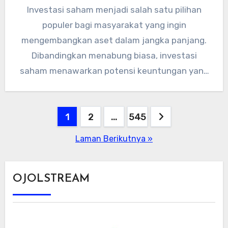
Investasi saham menjadi salah satu pilihan
populer bagi masyarakat yang ingin
mengembangkan aset dalam jangka panjang.
Dibandingkan menabung biasa, investasi
saham menawarkan potensi keuntungan yang
lebih besar, meski tentu disertai…
Paginasi
1
2
…
545
pos
Laman Berikutnya »
OJOLSTREAM