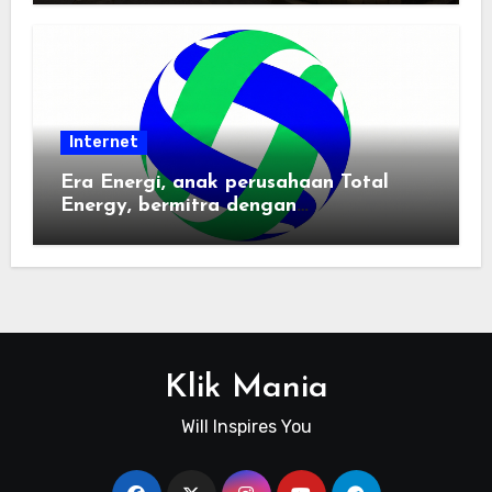
Internet
Era Energi, anak perusahaan Total
Energy, bermitra dengan
Zhuochuangtong untuk mempercepat
transisi energi Indonesia — raksasa
energi global bergabung dengan tim
lokal untuk mengembangkan energi
terbarukan dan infrastruktur listrik
Klik Mania
Will Inspires You