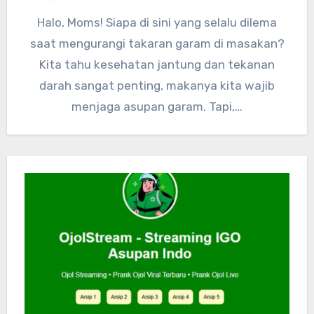
Halo, Moms! Siapa di sini yang selalu dilema
saat mengurangi takaran garam di masakan?
Kita tahu kesehatan jantung dan tekanan
darah sangat penting, makanya kita wajib
menjaga asupan garam. Tapi,…