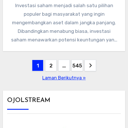
Investasi saham menjadi salah satu pilihan
populer bagi masyarakat yang ingin
mengembangkan aset dalam jangka panjang.
Dibandingkan menabung biasa, investasi
saham menawarkan potensi keuntungan yang
lebih besar, meski tentu disertai…
Paginasi
1
2
…
545
pos
Laman Berikutnya »
OJOLSTREAM