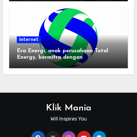
Internet
Era Energi, anak perusahaan Total
Energy, bermitra dengan
Zhuochuangtong untuk mempercepat
transisi energi Indonesia — raksasa
energi global bergabung dengan tim
lokal untuk mengembangkan energi
terbarukan dan infrastruktur listrik
Klik Mania
Will Inspires You